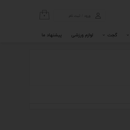
ورود
/
ثبت نام
۰
حساب کاربری من
گجت
لوازم ورزشی
پیشنهاد ما
تغییر گذر واژه
سفارشات
خروج از حساب
کاربری