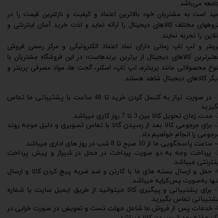
امعه می‌باشد.
مید است به مشتریان خود بالاترین اعتماد و کیفیت و نازلترین قیمت را در
روههای مختلف کالاهای دیجیتال را ارائه نماید و لذت خرید آسان اینترنتی و
نلاین را تجربه نمایند.
رینتر و لپ تاپ زمانی دارای نماد اعتماد الکترونیکی و مرکز رسمی فروش
عتبرترین کالاهای دیجیتال از برترین برندهاست؛ در این فروشگاه مشتریان با
نوع محصولاتی مانند پرینتره، لپ تاپ، اسکنر، گجت ها، مواد مصرفی پرینتر و
یگر کالاهای دیجیتال شاهد هستند.
1- در صورت نیاز به کنسل کردن خرید تا 48 ساعت با پشتیبانی ما تماس
گیرید.
ز کاری میباشد.
3- برای مرجوعی کالا بعد از رسیدن کالا با تماس تصویری و دلیل موجه روند
رجوعی را انجام خواهیم داد.
های اداری میباشد.
5- پرداخت وجه به دو صورت پرداخت در محل در شیراز و پیش پرداخت
ینترنتی میباشد.
6- حمل و ارسال بسته های ما با کارتن و ضد ضربه پیچ کردن کالا و ارسال
نها به‌صورت پس‌کرایه میباشد.
7- برای پشتیبانی و پیگیری کالا میتوانید از طریق ایمیل سایت یا شماره
شتیبانی تماس بگیرید.
8- خدمات پس از فروش ما شامل مهلت تست و تعویض در صورت خرابی در
ک هفته بعد از رسیدن کالا میباشد.