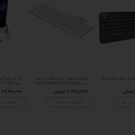
وس با سیم تسکو مدل
کیبورد و موس اپل استوک با سیم
مدل Apple Keyboard A1243 (Slim)
سال 2019 27 اینچ اورجینال با کارتن
۳,۷۶۸,۶۸۶ تومان
۸۷,۶۰۰,۰۰۰ تومان
 سبد خرید
افزودن به سبد خرید
افزودن به س