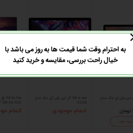
به احترام وقت شما قیمت ها به روز می باشد با
خیال راحت بررسی، مقایسه و خرید کنید
All in آل این وان ای مک مدل
All in one آل این وان آی مک مدل
 200 G4 W3C
A1418
اتمام موجودی
اتمام مو
 سبد خرید