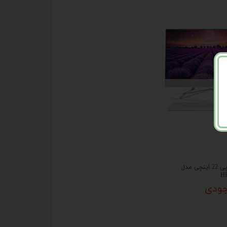
All In One اچ پی 22 اینچی مدل
HP
جودی