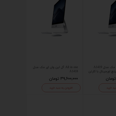
آل این وان آی مک مدل A1419
All in one آل این وان ای مک مدل
A1418
۳۹,۶۰۰,۰۰۰ تومان
بد خرید
افزودن به سبد خرید