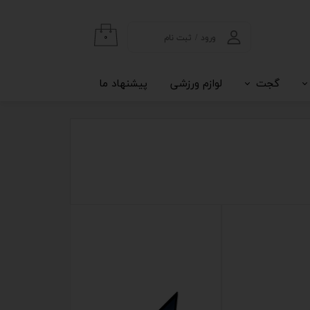
ورود
/
ثبت نام
۰
حساب کاربری من
گجت
لوازم ورزشی
پیشنهاد ما
تغییر گذر واژه
سفارشات
خروج از حساب
کاربری