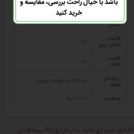
باشد با خیال راحت بررسی، مقایسه و
خرید کنید
تکنولوژی
CMOS CIS
اسکن
قابلیت
دارد
اسکن دورو
قابلیت
دارد
ADF
رزولوشن
Flatbed 1200dpi ،ADF 600dpi
(dpi)
وضعیت
استوک اروپا
الاهای خریداری
شده به ارزش روز کالا بیمه گذاری