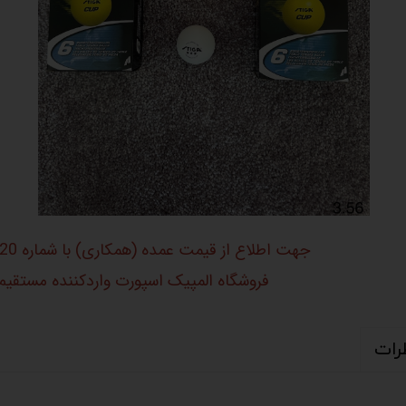
جهت اطلاع از قیمت عمده (همکاری) با شماره 09396921020 تماس بگیرید.
فروشگاه المپیک اسپورت واردکننده مستقیم 
رات