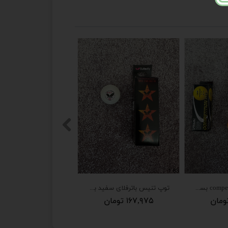
توپ تنیس competition بسته دو عددی
توپ تنیس باترفلای سفید بسته سه عددی
۱۶۷,۹۷۵ تومان
۱۷۴,۴۳۶ تومان