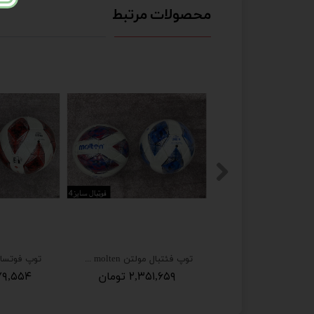
محصولات مرتبط
توپ فئتبال مولتن molten سایز 4
توپ فوتسال مو
۲,۳۵۱,۶۵۹ تومان
۳,۰۷۹,۵۵۴ 