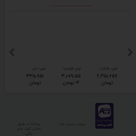
توپ فئتبال مولتن molten سایز 4
توپ فوتسال مولتن molten
توپ تنیس روی میز کاپ بسته دو عددی
,۹۷۵
۳۳۵,۹۵۱
۳,۰۷۹,۵۵
۲,۳۵۱,۶۵۹
تومان
۴ تومان
تومان
توم
پرداخت از طریق
ضمانت اصالت کالا
تمامی کارت های
بانکی