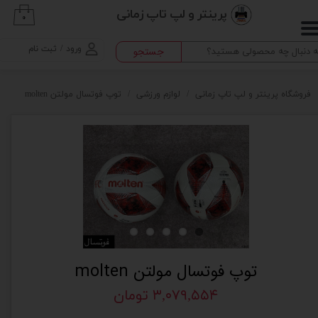
پرینتر و لپ تاپ زمانی
۰
حساب کاربری من
ورود
/
ثبت نام
جستجو
تغییر گذر واژه
سفارشات
فروشگاه پرینتر و لپ تاپ زمانی
لوازم ورزشی
توپ فوتسال مولتن molten
خروج از حساب کاربری
توپ فوتسال مولتن molten
۳,۰۷۹,۵۵۴ تومان