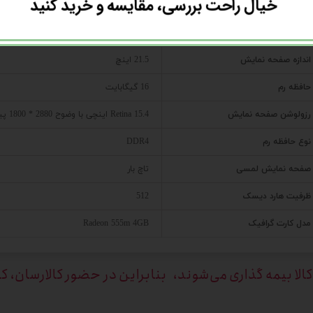
خیال راحت بررسی، مقایسه و خرید کنید
سری پردازنده
Intel Core i7 نسل هشتم
اندازه صفحه نمایش
21.5 اینچ
حافظه رم
16 گیگابایت
رزولوشن صفحه نمایش
Retina 15.4 اینچی با وضوح 2880 * 1800 پیکسل
نوع حافظه رم
DDR4
صفحه نمایش لمسی
تاچ بار
ظرفیت هارد دیسک
512
مدل کارت گرافیک
Radeon 555m 4GB
الا بیمه گذاری می‌شوند، بنابراین در حضور کالارسان، ک