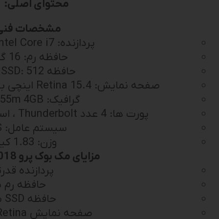
محتوای اصلی:
مشخصات فنی
پردازنده: Intel Core i7 نسل هشتم
حافظه رم: 16 گیگابایت
حافظه SSD: 512 گیگابایت
صفحه نمایش: Retina 15.4 اینچی با وضوح 2880 * 1800 پیکسل
گرافیک: Radeon 555m 4GB
پورت ها: 4 عدد Thunderbolt ، اسلات کارت SD، جک هدفون
سیستم عامل: macOS
وزن: 1.83 کیلوگرم
مزایای مک بوک پرو A1990 2018:
پردازنده قدر
حافظه رم با
حافظه SSD سریع
صفحه نمایش Retina با وضوح بالا