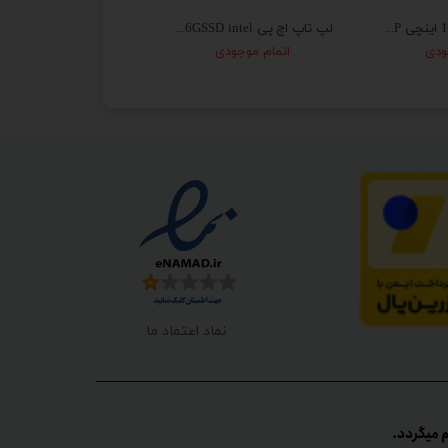
لپ تاپ استوک 15 اینچی HP مدل Pavilion
لپ تاپ اچ پی HP EliteBook 840 G5- i5 8GB 256GSSD intel
ودی
اتمام موجودی
به زودی
نماد اعتماد ما
گردد.​​​​​​​