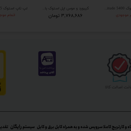
لپ تاپ استوک Dell Latitude 5400 پردازنده i5 نسل 8 با کیف رایگان
کیبورد و موس اپل استوک با سیم مدل Apple Keyboard A1243 (Slim)
م موجودی
۳,۷۶۸,۶۸۶ تومان
اتمام موج
نت اصالت کالا
رایگان
ه و کارتریج کاملا سرویس شده و به همراه کابل برق و کابل سیستم
تقدیم می