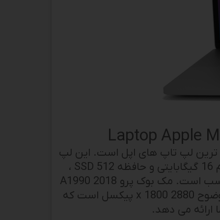
ندترین و شیک ترین لپ تاپ های اپل است. این لپ
تاپ با پردازنده Intel Core i7 نسل هشتم، حافظه رم 16 گیگابایتی و حافظه SSD 512 ،
برای انجام هر کاری که از یک لپ تاپ انتظار دارید، مناسب است. مک بوک پرو A1990 2018
همچنین دارای صفحه نمایش Retina 15.4 اینچی با وضوح 2880 x 1800 پیکسل است که
ارائه می دهد.