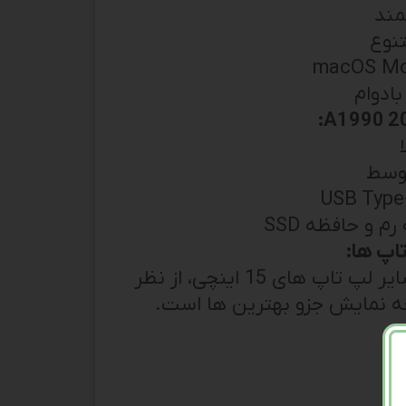
مند
نوع
ادوام
توسط
 و حافظه SSD
اپ ها:
مک بوک پرو A1990 2018 در مقایسه با سایر لپ تاپ های 15 اینچی، از نظر