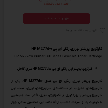
فقط ۲ عدد باقیمانده
افزودن به سبد خرید
افزودن به علاقه مندی ها
کارتریج پرینتر لیزری رنگی اچ پی HP M277dw
HP M277dw Printer Full Series LaserJet Toner Cartridge
کارتریج پرینتر لیزر رنگی اچ پی HP M277dw سری کامل
کارتریج پرینتر لیزری رنگی اچ پی مدل HP M277dw،
یکی از
کارتریج‌های محبوب در دسته‌بندی کارتریج‌های لیزری است. این
کارتریج پرینتر با بهره‌گیری از تکنولوژی لیزری، قادر است چاپ‌هایی
با کیفیت بالا و سرعت مناسب ارائه دهد. این محصول شامل چهار