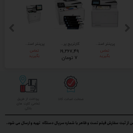
پرینتر استوک چند کاره لیزری رنگی اچ پی مدل HP MFP M477fnw
کارتریج پرینتر لیزری رنگی اچ پی HP M277dw
پرینتر استوک چندکاره لیزری رنگی اچ پی مدل M577dn
تماس
۱۹,۲۶۷,۴۹
تماس
۴۴,۰۰
بگیرید
بگیرید
۷ تومان
۹ تومان
پرداخت از طریق
ضمانت اصالت کالا
تمامی کارت های
بانکی
 از ثبت سفارش فیلم تست و ظاهر با شماره سریال دستگاه تهیه و ارسال می شود.