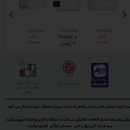
ک چند کاره لیزری اچ پی HP LaserJet pro MFP M225dn
پرينتر چندکاره ليزري اچ پي مدل LaserJet Pro MFP M130nw
پرينتر چندکاره ليزري اچ پي مدل LaserJet Pro MFP M130fw
پرینتر چندکاره لیزری اچ پی مدل LaserJet Pro MFP M130a
۳
اتمام
۳۰,۶۸۷,۸
اتمام
۶۵,۳
موجودی
موجودی
۶۱ تومان
۷۵ تومان
پرداخت از طریق
ضمانت اصالت کالا
تمامی کارت های
بانکی
 از ثبت سفارش فیلم تست و ظاهر با شماره سریال دستگاه تهیه و ارسال می شود.
رانتی یک ماهه شامل قطعات مکانیکی می باشد و دستگاه و کارتریج کاملا سرویس شده
رایگان
و به همراه کابل برق و کابل سیستم
تقدیم میگردد.​​​​​​​