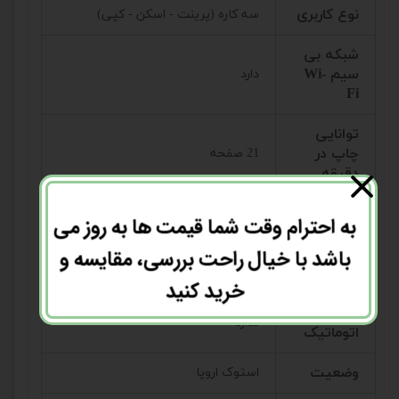
نوع کاربری
سه کاره (پرینت - اسکن - کپی)
شبکه بی
سیم Wi-
دارد
Fi
توانایی
چاپ در
21 صفحه
دقیقه
نوع کاتریج
83A
به احترام وقت شما قیمت ها به روز می
باشد با خیال راحت بررسی، مقایسه و
رزولوشن
1200*1200 (dpi)
چاپ(dpi)
خرید کنید
چاپ دو رو
ندارد
اتوماتیک
وضعیت
استوک اروپا