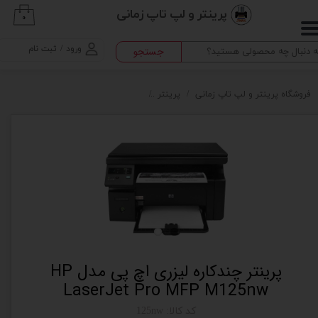
پرینتر و لپ تاپ زمانی
۰
حساب کاربری من
ورود
/
ثبت نام
جستجو
تغییر گذر واژه
سفارشات
فروشگاه پرینتر و لپ تاپ زمانی
پرینتر
پرینتر چندکاره لیزری اچ پی مدل HP LaserJet Pro MFP M125nw
خروج از حساب کاربری
پرینتر چندکاره لیزری اچ پی مدل HP
LaserJet Pro MFP M125nw
کد کالا: 125nw