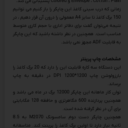
Envelope ، Cotton ، Plain و Colored پشتیبانی می کند.
زمانی که درب سینی کاغذ این چاپگر را باز کنیم می توانیم
150 برگ کاغذ تا سایز A4 معمولی را درون آن قرار دهیم ، در
نتیجه می‌توان گفت برای دفاتر اداری با حجم کاری متوسط
مناسب است. همچنین در نظر داشته باشید که این چاپگر
به قابلیت ADF مجهز نمی باشد.
مشخصات چاپ پرینتر
این دستگاه سه کاره قابلیت این را دارد که 20 برگ کاغذ را
بارزولوشن چاپ 1200*1200 DPI در دقیقه به چاپ
برساند.
توان کار ماهانه این چاپگر 12000 برگ در ماه می باشد و
همچنین پردازنده 600 مگاهرتزی و حافظه 128 مگابایتی
برای آن در نظر گرفته شده است.
همچنین چاپگر دست دوم سامسونگ M2070 به 8.5
ثانیه نیاز دارد تا اولین برگ کاغذ را پرینت کند. متاسفانه