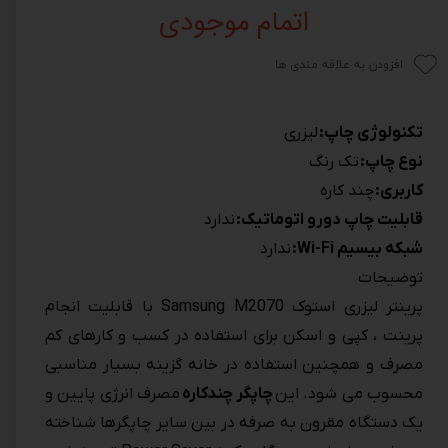
اتمام موجودی
افزودن به علاقه مندی ها
تکنولوژی چاپ:
لیزری
نوع چاپ:
تک رنگ
کاربری:
چند کاره
قابلیت چاپ دورو اتوماتیک:
ندارد
شبکه بیسیم Wi-Fi:
ندارد
توضیحات
پرینتر لیزری استوک Samsung M2070 با قابلیت انجام
پرینت ، کپی و اسکن برای استفاده در کسب و کارهای کم
مصرف و همچنین استفاده در خانه گزینه بسیار مناسبی
محسوب می شود. این
چاپگر چندکاره
مصرف انرژی پایین و
یک دستگاه مقرون به صرفه در بین سایر چاپگرها شناخته