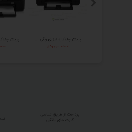
پرینتر چندکاره لیزری رنگی اچ پی مدل M177fw
اتمام موجودی
تماس
پرداخت از طریق تمامی
ضما
کارت های بانکی