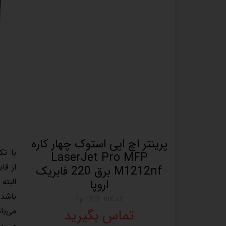
پرینتر اچ اپی استوک چهار کاره
LaserJet Pro MFP
از قا
M1212nf برق 220 فابریک
اروپا
باشد
کد کالا: hp 1212
تماس بگیرید
می‌رس