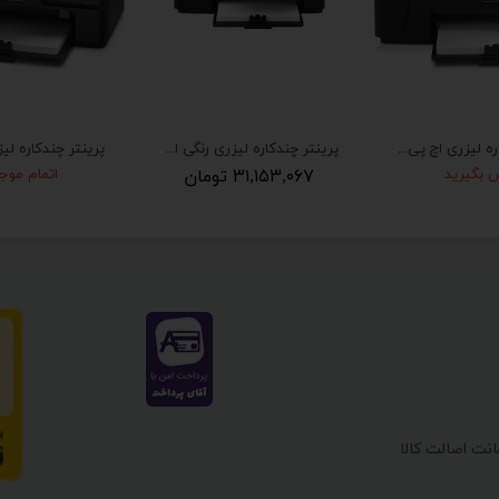
پرینتر چندکاره لیزری اچ پی مدل M127fn
پرینتر چندکاره لیزری رنگی اچ پی مدل M176n
 بگیرید
۳۱,۱۵۳,۰۶۷ تومان
اتمام موج
نت اصالت کالا