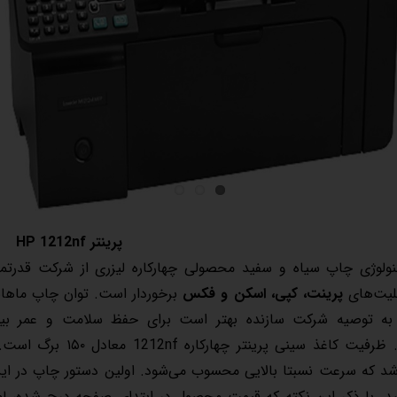
پرینتر HP 1212nf
بلیت‌های
پرینت، کپی، اسکن و فکس
برخوردار است. توان چاپ ماهان
. ظرفیت کاغذ سینی
پرینتر
د. با ذکر این نکته که قیمت محصول در ابتدای صفحه درج شده، ل