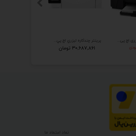
پرینتر چندکاره لیزری اچ پی مدل M127fw
پرينتر چندکاره ليزري اچ پي مدل LaserJet Pro MFP M130fw
ودی
۳۰,۶۸۷,۸۶۱ تومان
اتمام موجودی
نماد اعتماد ما