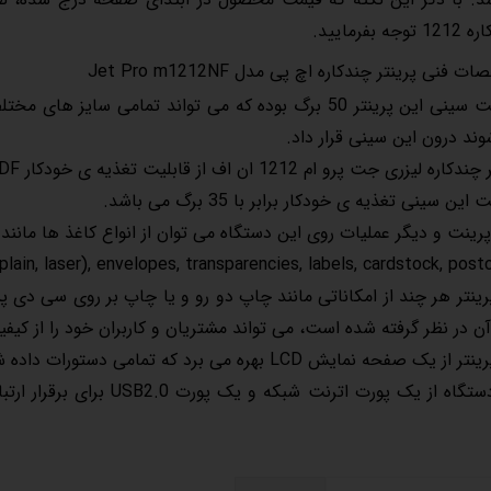
جه بفرمایید.
فنی پرینتر چندکاره اچ پی مدل Jet Pro m1212NF
ظرفیت سینی این پرینتر 50 برگ بوده که می تواند تمامی س
ند درون این سینی قرار داد.
 لیزری جت پرو ام 1212 ان اف از قابلیت تغذیه ی خودکار ADF برخوردار می باشد.
ین سینی تغذیه ی خودکار برابر با 35 برگ می باشد.
پرینت و دیگر عملیات روی این دستگاه می توان از انواع کاغذ ها مانند
Paper (plain, laser), envelopes, transparencies, labels, cardstock, pos استف
رینتر هر چند از امکاناتی مانند چاپ دو رو و یا چاپ بر روی سی دی 
آن در نظر گرفته شده است، می تواند مشتریان و کاربران خود را از کیفی
یک صفحه نمایش LCD بهره می برد که تمامی دستورات داده شده را نمایش می دهد.
این دستگاه از یک پورت اترنت