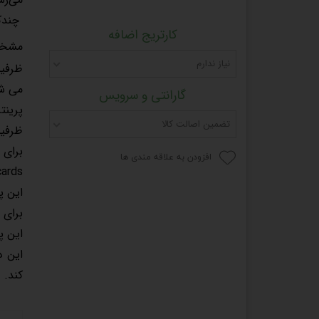
چندکاره 1212 تو
کارتریج اضافه
مشخصات 
نیاز ندارم
می شو
گارانتی و سرویس
پرینتر چندکاره
تضمین اصالت کالا
ظرفیت ا
برای 
افزودن به علاقه مندی ها
tcards
این پ
برای 
این پرینتر از 
کند.