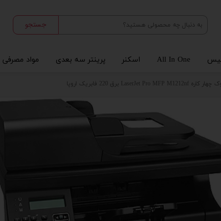
جستجو
یس
All In One
اسکنر
پرینتر سه بعدی
مواد مصرفی
LaserJet  برق 220 فابریک اروپا