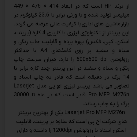
از برند HP است که در ابعاد 414 × 476 × 449
میلیمتر تولید شده و با وزنی برابر با 23.6 کیلوگرم در
بازار
ماشین های اداری
با کیفیت عالی عرضه می گردد.
این پرینتر از تکنولوژی لیزری با کاربری 4 کاره (پرینت،
اسکن، کپی، فکس) بهره برده و قابلیت چاپ رنگی و
سیاه و سفید بر روی کاغذهای A4 با حداکثر
رزولوشن 600x600 dpi را دارد. میزان سرعت چاپ
رنگی و سیاه و سفید در این پرینتر چند کاره برابر با
14 برگ در دقیقه است که قادر به چاپ اسناد و
تصاویر می باشد. پرینتر لیزری اچ پی مدل Laserjet
Pro MFP M276n قادر است که در ماه تا 30000
برگ را به چاپ رساند.
Laserjet Pro MFP M276n یکی از بهترین پرینتر
های شرکت اچ پی است که علاوه بر پرینت، قابلیت
اسکن اسناد با رزولوشن 1200dpi را داشته و دارای