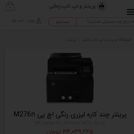
پرینتر و لپ تاپ زمانی
۰
حساب کاربری من
ورود
/
ثبت نام
جستجو
تغییر گذر واژه
سفارشات
فروشگاه پرینتر و لپ تاپ زمانی
پرینتر
پرینتر چند کاره لیزری رنگی اچ پی M276n
خروج از حساب کاربری
پرینتر چند کاره لیزری رنگی اچ پی M276n
کد کالا: HP Laserjet Pro 200 Color M276
۳۴,۰۳۹,۲۴۵ تومان