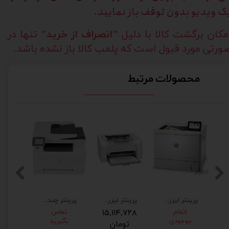
ک ویدیو بدون توقف باز نمایید.
مکان برگشت کالا با دلیل
"انصراف از خرید"
تنها در
ورتی مورد قبول است که پلمب کالا باز نشده باشد.
محصولات مرتبط
چ پی پرو مدل M401dne برق 220 فابریک
پرینتر لیزرجت HP55040dw
پرینتر لیزری اچ پی HP P 1006 برق 220 ولت فابریک
پرینتر چندکاره لیزری رنگی اچ پی مدل 277dw پرو برق ۲۲۰ فابریک LaserJet Pro MFP M277dw
اتمام
۱۵,۱۱۴,۷۲۸
تماس
موجودی
بگیرید
تومان