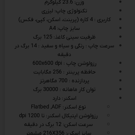
وزن: 23.6 کیلوگرم
تکنولوژی چاپ: ليزری
کاربری : 4 کاره (پرینت، اسکن، کپی، فکس)
سايز چاپ: A4
ظرفیت سینی کاغذ: 125 برگ
سرعت چاپ : رنگی و سیاه و سفید : 14 برگ در
دقیقه
رزولوشن چاپ : 600x600 dpi
حافظه پرينتر : 256 مگابايت
پردازنده : 700 مگاهرتز
توان کار ماهانه : 30000 برگ
اسکنر: دارد
نوع اسکنر: Flatbed ,ADF
رزولوشن اپتیکال اسکنر: تا 1200 dpi
سرعت اسکن: 12 برگ در دقیقه
سایز اسکن: 216X356 میلیمتر