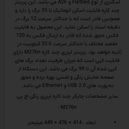
اسکنری از نوع Flatbed و ADF می باشد. این پرینتر
چند کاره قابلیت اسکن اتوماتیک تا 35 برگ را دارد و
همچنین قادر است که با حداکثر سرعت 12 برگ در
دقیقه اسناد را اسکن نماید. این محصول به قابلیت
فکس مجهز شده که قادر به ارسال فکس به 120
مقصد مختلف با حداکثر سرعت 33.6 کیلوبیت در
ثانیه خواهد بود. پرینتر لیزری چند کاره M276n دارای
قابلیت کپی است که میزان ظرفیت تعداد برگ های
کپی شده آن تا 99 برگ می باشد. این دستگاه از
صفحه نمایش رنگی و لمسی بهره برده و مجهز
به پورت های USB 2.0 و Ethernet می باشد.
سایر مشخصات چاپگر چند کاره لیزری رنگی اچ پی
M276n :
ابعاد : 414 × 476 × 449 میلیمتر