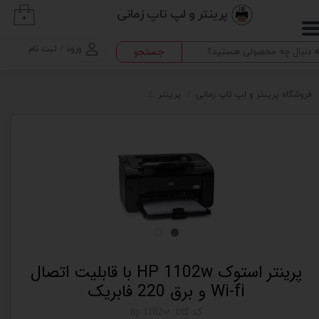
پرینتر و لپ تاپ زمانی
۰
حساب کاربری من
ورود
/
ثبت نام
جستجو
تغییر گذر واژه
سفارشات
فروشگاه پرینتر و لپ تاپ زمانی
پرینتر
پرینتر استوک HP 1102w با قابلیت اتصال Wi-fi و برق 220 فابریک
خروج از حساب کاربری
پرینتر استوک HP 1102w با قابلیت اتصال
Wi-fi و برق 220 فابریک
کد کالا: hp 1102w