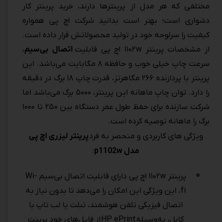
مختلفی که هر مدل از پرینترها دارند، خرید پرینتر کار
دشواری است؛ بهتر است بدانید شرکت اچ پی همواره
کیفیت را سرلوحه خود در تولید محصولاتش قرار داده است.
از مشخصات پرینتر ۱۱۰۲w اچ پی قابلیت
اتصال بی‌سیم
،
سرعت چاپ خیلی خوب و حافظه ۸ مگابایت می‌باشد. این
پرینتر با پردازنده ۲۶۶ مگاهرتز، قدرت چاپ ۱۸ برگ در دقیقه
را دارد. توان چاپ ماهانه این پرینتر، ۵۰۰۰ برگ می‌باشد اما
شرکت سازنده برای حفظ طول عمر دستگاه بین ۲۵۰ تا ۱۰۰۰
برگ را ماهانه توصیه کرده است.
ویژگی های کاربردی و منحصر به فرد
پرینتر لیزری اچ پی
مدل p1102w
:
پرینتر ۱۱۰۲w اچ پی دارای قابلیت اتصال بی‌سیم Wi-
fi، این ویژگی این امکان را می‌دهد تا بدون نیاز به
اتصال فیزیکی تلفن هوشمند، تبلت یا لب تاپ با
کابل، به‌وسیله HP ePrint از فایل‌های خود پرینت