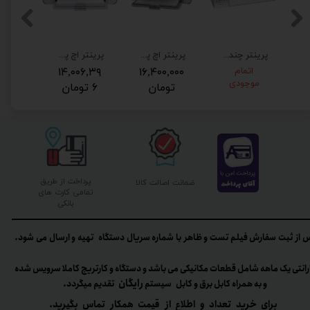
کاره ليزري اچ پي مدل LaserJet Pro MFP M130nw
پرینتر چندکاره لیزری اچ پی مدل LaserJet Pro MFP M130a
پرینتر اچ پی مدل HP 1102 برق 220 ولت فابریک با ضمانت
پرینتر اچ پی لیزی HP 1005 برق 220 فابریک
اتمام
۱۶,۴۰۰,۰۰۰
۱۴,۰۰۶,۳۹
۱۸,۳۶
موجودی
تومان
۶ تومان
۱ تومان
پرداخت از طریق
ضمانت اصالت کالا
تمامی کارت های
بانکی
 از ثبت سفارش فیلم تست و ظاهر با شماره سریال دستگاه تهیه و ارسال می شود.
رانتی یک ماهه شامل قطعات مکانیکی می باشد و دستگاه و کارتریج کاملا سرویس شده
رایگان
و به همراه کابل برق و کابل سیستم
تقدیم میگردد.​​​​​​​
برای خرید تعداد و اطلاع از قیمت همکار تماس بگیرید.