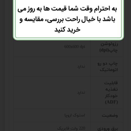
توانایی
به احترام وقت شما قیمت ها به روز می
چاپ در
18 صفحه
باشد با خیال راحت بررسی، مقایسه و
دقیقه
خرید کنید
نوع کاتریج
85A
رزولوشن
600x600 dpi
چاپ(dpi)
چاپ دو رو
ندارد
اتوماتیک
قابلیت
تغذیه
ندارد
خودکار
(ADF)
وضعیت
استوک اروپا
برق ورودی
220 ولت فابریک