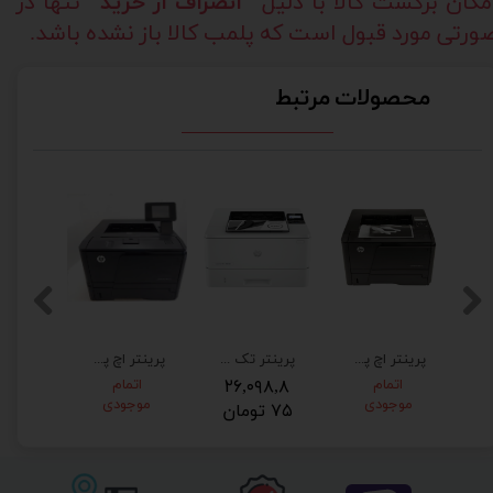
مکان برگشت کالا با دلیل
"انصراف از خرید"
تنها در
ورتی مورد قبول است که پلمب کالا باز نشده باشد.
محصولات مرتبط
پرینتر اچ پی مدل HP LaserJet Pro 400 M401dn برق 220 ولت فابریک
پرینتر تک کاره لیزری اچ پی مدل HP 402dn برق 220 فابریک و مهلت تست
پرینتر اچ پی مدل HP M401dw
اتمام
۲۶,۰۹۸,۸
اتمام
۰,۰۰۰
موجودی
موجودی
۷۵ تومان
توم