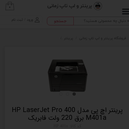
پرینتر و لپ تاپ زمانی
۰
حساب کاربری من
ورود
/
ثبت نام
جستجو
تغییر گذر واژه
سفارشات
فروشگاه پرینتر و لپ تاپ زمانی
پرینتر
پرینتر اچ پی مدل HP LaserJet Pro 400 M401a برق 220 ولت فابریک
خروج از حساب کاربری
پرینتر اچ پی مدل HP LaserJet Pro 400
M401a برق 220 ولت فابریک
کد کالا: HP 401n