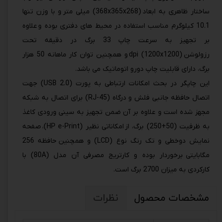
ساختار ظاهری به ابعاد (368x365x268) میلی متر و با وزن تنها
10.1 کیلوگرم مناسب استفاده در محیط های دفتری بوده و علاوه
بر تجهیز به سرعت چاپ 33 برگ در دقیقه تحت
رزولوشن (1200x1200) dpi و همچنین توان کار ماهانه 50 هزار
برگ، دارای قابلیت چاپ دورو اتوماتیک می باشد.
این چاپگر در بحث امکانات ارتباطی به پورت (USB 2.0) جهت
اتصال حافظه جانبی فلش و درگاه (RJ-45) برای اتصال به شبکه
مجهز شده است و علاوه بر آن ضمن تجهیز به سینی ورودی کاغذ
به ظرفیت (50+250) برگ، از امکاناتی نظیر (HP e-Print)، صفحه
نمایش دوخطی و تک رنگ نوع (LCD) و همچنین حافظه 256
مگابایتی برخوردار بوده و کارتریج مصرفی آن مدل (80A) با
کارکردی به میزان 2700 برگ است.
مشخصات محصول
نظرات