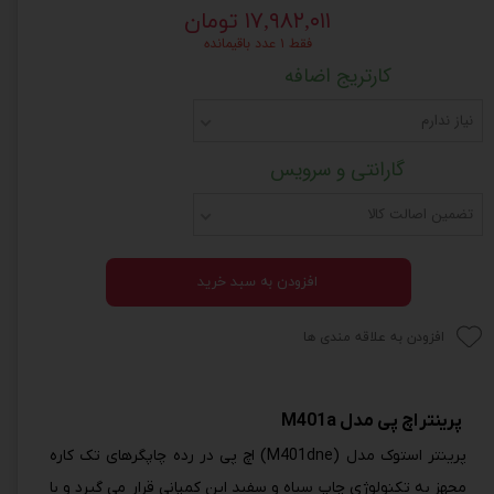
۱۷,۹۸۲,۰۱۱ تومان
فقط ۱ عدد باقیمانده
کارتریج اضافه
نیاز ندارم
گارانتی و سرویس
تضمین اصالت کالا
افزودن به سبد خرید
افزودن به علاقه مندی ها
پرینتر اچ پی مدل M401a
پرینتر استوک مدل (M401dne) اچ پی در رده چاپگرهای تک کاره
مجهز به تکنولوژی چاپ سیاه و سفید این کمپانی قرار می گیرد و با