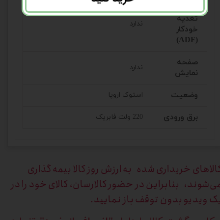
قابلیت
تغذیه
ندارد
خودکار
(ADF)
صفحه
ندارد
نمایش
وضعیت
استوک اروپا
برق ورودی
220 ولت فابریک
الاهای خریداری
شده به ارزش روز کالا بیمه گذاری
ی‌شوند، بنابراین در حضور کالارسان، کالای خود را در
ک ویدیو بدون توقف باز نمایید.