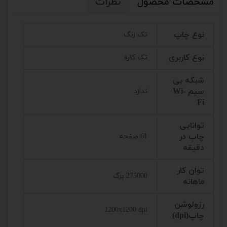
مشخصات محصول
نظرات
نوع چاپ
تک رنگ
نوع کاربری
تک کاره
شبکه بی
سیم Wi-
ندارد
Fi
توانایی
چاپ در
61 صفحه
دقیقه
توان کار
275000 برگ
ماهانه
رزولوشن
1200x1200 dpi
چاپ(dpi)