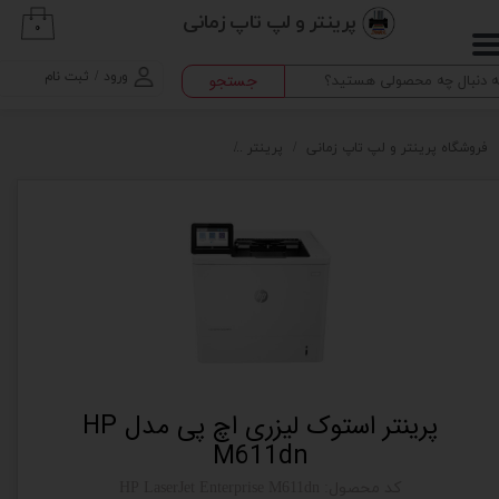
پرینتر و لپ تاپ زمانی
۰
حساب کاربری من
ورود
/
ثبت نام
جستجو
تغییر گذر واژه
سفارشات
فروشگاه پرینتر و لپ تاپ زمانی
پرینتر
پرینتر استوک لیزری اچ‌ پی مدل HP M611dn
خروج از حساب کاربری
پرینتر استوک لیزری اچ‌ پی مدل HP
M611dn
کد محصول: HP LaserJet Enterprise M611dn