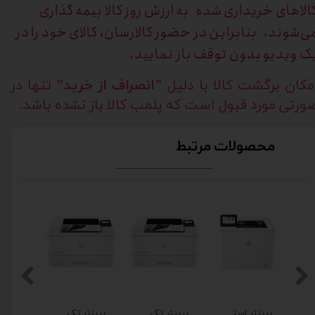
الاهای خریداری
شده به ارزش روز کالا بیمه گذاری
ی‌شوند، بنابراین در حضور کالارسان، کالای خود را در
ک ویدیو بدون توقف باز نمایید.
مکان برگشت کالا با دلیل
"انصراف از خرید"
تنها در
ورتی مورد قبول است که پلمب کالا باز نشده باشد.
محصولات مرتبط
نتر لیزری برادر HL-5100 DN (استوک)
پرینتر استوک لیزری اچ‌ پی مدل HP M611dn
پرینتر تک کاره لیزری اچ پی مدل HP 402dn برق 220 فابریک و مهلت تست
پرینتر تک کاره لیزری اچ پی مدل M402dw