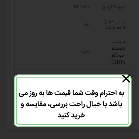
نوع کاتریج
HP 147A
چاپ دو رو
دارد
اتوماتیک
قابلیت
تغذیه
ندارد
خودکار
(ADF)
صفحه
دارد
نمایش
به احترام وقت شما قیمت ها به روز می
برق ورودی
220 ولت فابریک
باشد با خیال راحت بررسی، مقایسه و
وضعیت
استوک اروپا
خرید کنید