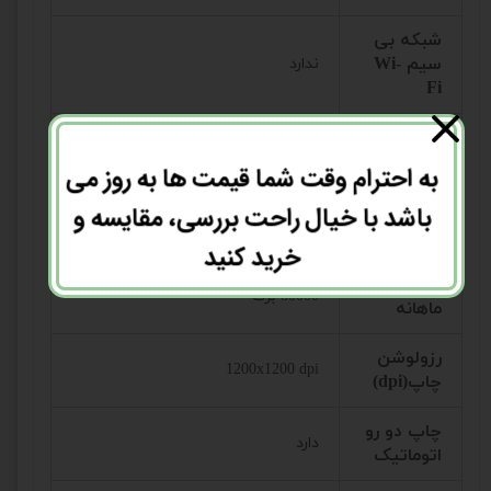
شبکه بی
سیم Wi-
ندارد
Fi
توانایی
چاپ در
22 صفحه
به احترام وقت شما قیمت ها به روز می
دقیقه
باشد با خیال راحت بررسی، مقایسه و
نوع کاتریج
HP 78A
خرید کنید
توان کار
80000 برگ
ماهانه
رزولوشن
1200x1200 dpi
چاپ(dpi)
چاپ دو رو
دارد
اتوماتیک