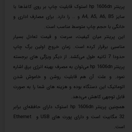
پرینتر hp 1606dn استوک قابلیت چاپ بر روی کاغذها با
سایز A4, A5, A6, B5 و … را دارد. برای مصارف اداری و
خانگی با حجم چاپ متوسط مناسب است.
این پرینتر میان کیفیت، سرعت و قیمت تعادل بسیار
مناسبی برقرار کرده است. زمان خروج اولین برگ چاپ
حدودا 7 ثانیه طول می‌کشد. از دیگر ویژگی های برجسته
پرینتر hp 1606dn می‌توان به مصرف بهینه انرژی برق اشاره
نمود. و علت آن هم قابلیت روشن و خاموش شدن
اتوماتیک این دستگاه بوده و هزینه های شما را به صورت
قابل توجهی کاهش می‌دهد.
همچنین پرینتر hp 1606dn استوک دارای حافظه‌ای برابر
32 مگابیت است و دارای پورت های USB و Ethernet
است.