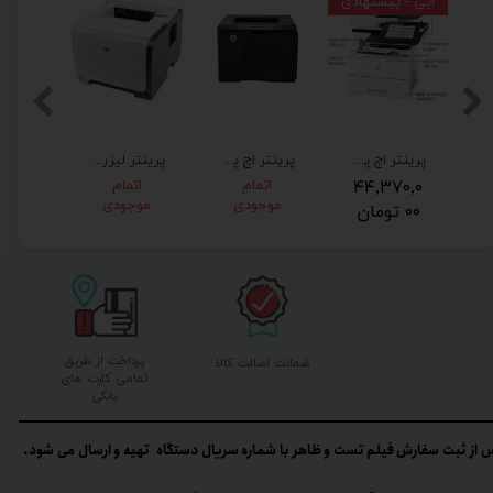
ایی - پیشنهادی
HP LaserJe برق 220 ولت فابریک اروپا
پرینتر اچ پی M527dn چندکاره استوک HP LaserJet pro M527
پرینتر اچ پی پرو مدل M401dne برق 220 فابریک
پرینتر لیزری اچ پی HP LaserJet P2035n
۴
۴۴,۳۷۰,۰
اتمام
اتمام
۹۴,۵
موجودی
موجودی
۰۰ تومان
۳۱ تومان
پرداخت از طریق
ضمانت اصالت کالا
تمامی کارت های
بانکی
 از ثبت سفارش فیلم تست و ظاهر با شماره سریال دستگاه تهیه و ارسال می شود.