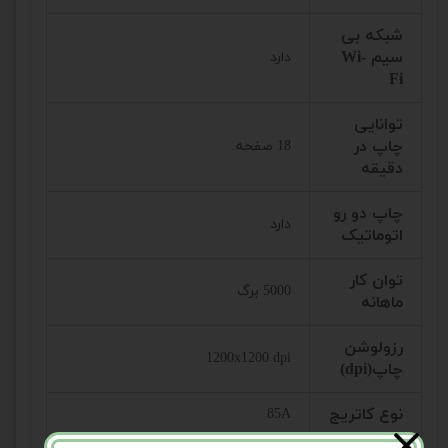
شبکه بی
سیم Wi-
دارد
Fi
توانایی
چاپ در
18 صفحه
دقیقه
چاپ دو رو
دارد
اتوماتیک
توان کار
5000 برگ
ماهانه
رزولوشن
1200x1200 dpi
چاپ(dpi)
نوع کاتریج
85A