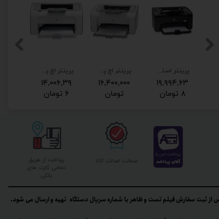
ی مدل HP LaserJet Pro 400 M401dn برق 220 ولت فابریک
پرینتر استوک HP 1102w با قابلیت اتصال Wi-fi و برق 220 فابریک
پرینتر اچ پی مدل HP 1102 برق 220 ولت فابریک با ضمانت
پرینتر اچ پی لیزی HP 1005 برق 220 فابریک
۱۹,۹۹۴,۶۳
۱۶,۴۰۰,۰۰۰
۱۴,۰۰۶,۳۹
تم
بگی
۸ تومان
تومان
۶ تومان
پرداخت از طریق
ضمانت اصالت کالا
تمامی کارت های
بانکی
 از ثبت سفارش فیلم تست و ظاهر با شماره سریال دستگاه تهیه و ارسال می شود.