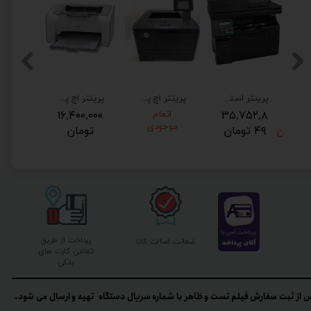
پی M527dn چندکاره استوک HP LaserJet pro M527
پرینتر استوک چندکاره لیزری اچ پی مدل HP M1217fnw
پرینتر اچ پی مدل HP M401dw
پرینتر اچ پی مدل HP 1102 برق 220 ولت فابریک با ضمانت
۳۵,۷۵۲,۸
اتمام
۱۶,۴۰۰,۰۰۰
۰۶,۳۹
موجودی
ن
۴۹ تومان
تومان
۶ تومان
پرداخت از طریق
ضمانت اصالت کالا
تمامی کارت های
بانکی
 از ثبت سفارش فیلم تست و ظاهر با شماره سریال دستگاه تهیه و ارسال می شود.