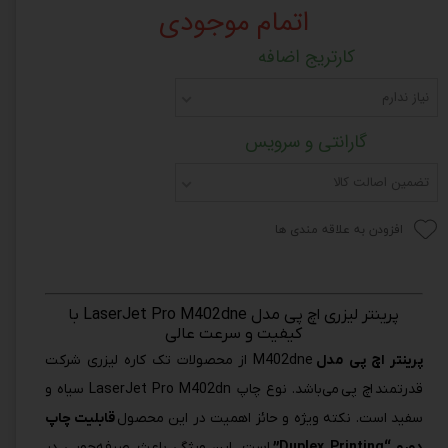
اتمام موجودی
کارتریج اضافه
نیاز ندارم
گارانتی و سرویس
تضمین اصالت کالا
افزودن به علاقه مندی ها
پرینتر لیزری اچ پی مدل LaserJet Pro M402dne با
کیفیت و سرعت عالی
پرینتر اچ پی مدل
M402dne از محصولات تک کاره لیزری شرکت
قدرتمند
اچ پی
می‌باشد. نوع چاپ LaserJet Pro M402dn سیاه و
سفید است. نکته ویژه و حائز اهمیت در این محصول
قابلیت چاپ
دورو “Duplex Printing”
است. این ویژگی باعث صرفه‌جویی در