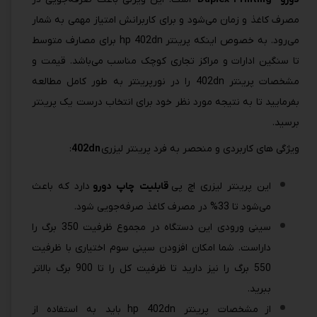
مصرف کاغذ و زمان می‌شود و برای کاربرانش امتیاز مهمی به شمار
می‌رود. به خصوص اینکه پرینتر hp 402dn برای مصارف متوسط
تا سنگین ادارات و مراکز تجاری کوچک مناسب می‌باشد. قیمت و
مشخصات پرینتر 402dn را در نورپرینتر به طور کامل مطالعه
بفرمایید تا به نتیجه مورد نظر خود برای انتخاب درست یک پرینتر
برسید.
ویژگی های کاربردی و منحصر به فرد پرینتر لیزری
402dn
:
این پرینتر لیزری اچ پی
قابلیت چاپ دورو
دارد که باعث
می‌شود تا 33% در مصرف کاغذ صرفه‌جویی شود.
سینی ورودی این دستگاه در مجموع ظرفیت 350 برگ را
داراست. شما امکان افزودن سینی سوم اختیاری با ظرفیت
550 برگ را نیز دارید تا ظرفیت کل را تا 900 برگ بالاتر
ببرید.
از مشخصات پرینتر hp 402dn باید به استفاده از