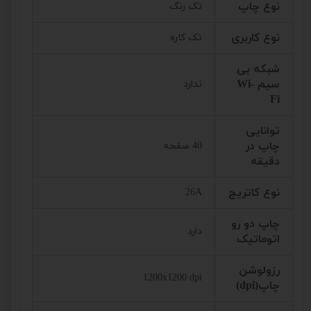
نوع چاپ
تک رنگ
نوع کاربری
تک کاره
شبکه بی
سیم Wi-
ندارد
Fi
توانایی
چاپ در
40 صفحه
دقیقه
نوع کاتریج
26A
چاپ دو رو
دارد
اتوماتیک
رزولوشن
1200x1200 dpi
چاپ(dpi)