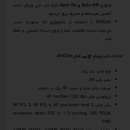
فناوری
Auto-Off و Auto-On
اشاره کرد. این ویژگی باعث
کاهش هزینه‌ها و مصرف برق می‌شود.
M402dn با استفاده از تکنولوژی که برخوردار است،
می‌تواند امنیت اطلاعات شما را درون شبکه تضمین و حفظ‌
کند.
اطلاعات فنی
پرینتر اچ پی مدل
M402dn:
نوع چاپ: تک رنگ
سایز چاپ: A4
سرعت چاپ سیاه و سفید: 40 برگ در دقیقه
رزولوشن چاپ: HP FastRes 1200 dpi
زبان چاپ: HP PCL 5, HP PCL 6, HP postscript level 3
emulation, direct PDF (v 1.7) printing, URF, PCLM,
PWG