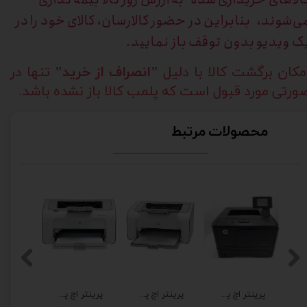
ی‌شوند، بنابراین در حضور کالارسان، کالای خود را در
ک ویدیو بدون توقف باز نمایید.
مکان برگشت کالا با دلیل
"انصراف از خرید"
تنها در
ورتی مورد قبول است که پلمب کالا باز نشده باشد.
محصولات مرتبط
پرینتر اچ پی مدل HP M401dw
پرینتر اچ پی مدل HP 1102 برق 220 ولت فابریک با ضمانت
پرینتر اچ پی لیزی HP 1005 برق 220 فابریک