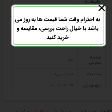
چاپ(dpi)
چاپ دو رو
دارد
به احترام وقت شما قیمت ها به روز می
اتوماتیک
باشد با خیال راحت بررسی، مقایسه و
قابلیت
تغذیه
خرید کنید
ندارد
خودکار
(ADF)
صفحه
دارد
نمایش
وضعیت
استوک اروپا
برق ورودی
220 ولت فابریک
الاهای خریداری
شده به ارزش روز کالا بیمه گذاری