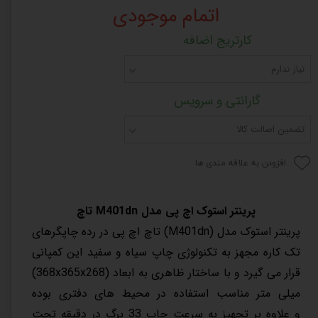
اتمام موجودی
کارتریج اضافه
نیاز ندارم
گارانتی و سرویس
تضمین اصالت کالا
افزودن به علاقه مندی ها
پرینتر استوک اچ پی مدل M401dn تاچ
پرینتر استوک مدل (M401dn) تاچ اچ پی در رده چاپگرهای
تک کاره مجهز به تکنولوژی چاپ سیاه و سفید این کمپانی
قرار می گیرد و با ساختار ظاهری به ابعاد (368x365x268)
میلی متر مناسب استفاده در محیط های دفتری بوده
و علاوه بر تجهیز به سرعت چاپ 33 برگ در دقیقه تحت