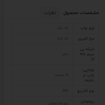
مشخصات محصول
نظرات
نوع چاپ
تک رنگ
نوع کاربری
تک کاره
شبکه بی
سیم Wi-
ندارد
Fi
توانایی
چاپ در
33 صفحه
دقیقه
نوع کاتریج
80A
رزولوشن
1200x1200 dpi