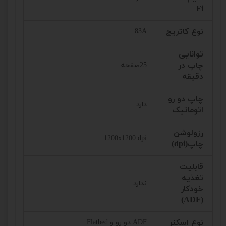
Fi
نوع کاتریج
83A
توانایی
چاپ در
25صفحه
دقیقه
چاپ دو رو
دارد
اتوماتیک
رزولوشن
1200x1200 dpi
چاپ(dpi)
قابلیت
تغذیه
ندارد
خودکار
(ADF)
نوع اسکنر
ADF دو رو و Flatbed