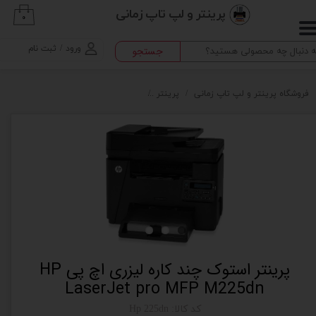
پرینتر و لپ تاپ زمانی
۰
حساب کاربری من
ورود
/
ثبت نام
جستجو
تغییر گذر واژه
سفارشات
فروشگاه پرینتر و لپ تاپ زمانی
پرینتر
پرینتر استوک چند کاره لیزری اچ پی HP LaserJet pro MFP M225dn
خروج از حساب کاربری
پرینتر استوک چند کاره لیزری اچ پی HP
LaserJet pro MFP M225dn
کد کالا: Hp 225dn