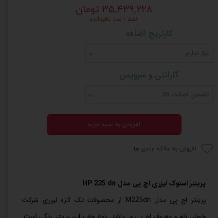
۳۵,۴۳۹,۲۲۸ تومان
فقط ۱ عدد باقیمانده
کارتریج اضافه
نیاز ندارم
گارانتی و سرویس
تضمین اصالت کالا
افزودن به سبد خرید
افزودن به علاقه مندی ها
پرینتر استوک لیزری اچ پی مدل HP 225 dn
پرینتر اچ پی مدل M225dn از محصولات تک کاره لیزری شرکت
خوش نام و معروف اچ پی می‌باشد. نوع چاپ این پرینتر رنگی است.