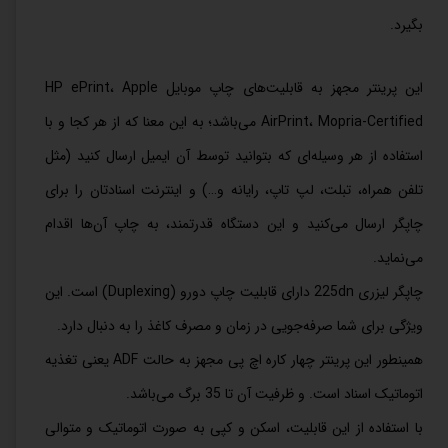
بگیرد.
این پرینتر مجهز به قابلیت‌‌های چاپ موبایل HP ePrint، Apple
AirPrint، Mopria-Certified می‌باشد؛ به این معنا که از هر کجا و با
استفاده از هر وسیله‌ای که بتوانید توسط آن ایمیل ارسال کنید (مثل
تلفن همراه، تبلت، لپ تاپ، رایانه و…) و اینترنت اسنادتان را برای
چاپگر ارسال می‌کنید و این دستگاه قدرتمند، به چاپ آن‌ها اقدام
می‌نماید.
چاپگر لیزری 225dn دارای قابلیت چاپ دورو (Duplexing) است. این
ویژگی برای شما صرفه‌جویی در زمان و مصرف کاغذ را به دنبال دارد.
همینطور این پرینتر چهار کاره اچ پی مجهز به حالت ADF یعنی تغذیه
اتوماتیک اسناد است. و ظرفیت آن تا 35 برگ می‌باشد.
با استفاده از این قابلیت، اسکن و کپی به صورت اتوماتیک و متوالی