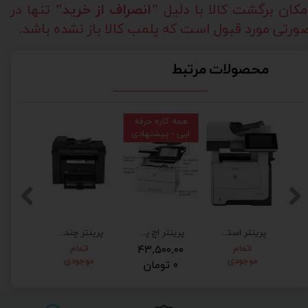
مکان برگشت کالا با دلیل
"انصراف از خرید"
تنها در
ورتی مورد قبول است که پلمب کالا باز نشده باشد.
محصولات مرتبط
همه کاره حرفه
ایی - پیشنهادی
پرینتر استوک اچ پی مدل M525dn برق 220ولت فابریک کم کار
پرینتر اچ پی M527dn چندکاره استوک HP LaserJet pro M527
پرینتر چندکاره لیزری اچ پی مدل M1536DNF
اتمام
۴۳,۵۰۰,۰۰
اتمام
۳۱,۲
موجودی
موجودی
۰ تومان
۵۰ تومان