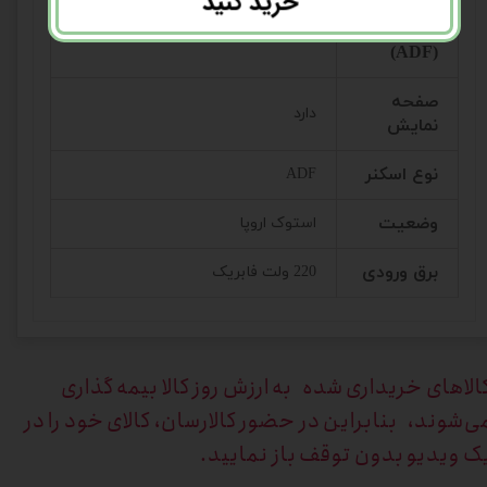
خرید کنید
تغذیه
دارد
خودکار
(ADF)
صفحه
دارد
نمایش
نوع اسکنر
ADF
وضعیت
استوک اروپا
برق ورودی
220 ولت فابریک
الاهای خریداری
شده به ارزش روز کالا بیمه گذاری
ی‌شوند، بنابراین در حضور کالارسان، کالای خود را در
ک ویدیو بدون توقف باز نمایید.