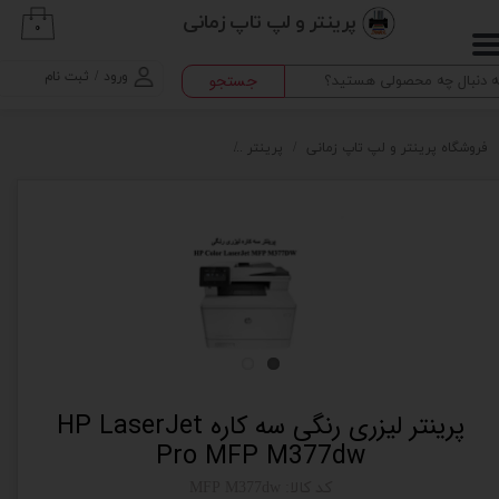
پرینتر و لپ تاپ زمانی
۰
حساب کاربری من
ورود
/
ثبت نام
جستجو
تغییر گذر واژه
سفارشات
فروشگاه پرینتر و لپ تاپ زمانی
پرینتر
پرینتر لیزری رنگی سه کاره HP LaserJet Pro MFP M377dw
خروج از حساب کاربری
پرینتر لیزری رنگی سه کاره HP LaserJet
Pro MFP M377dw
کد کالا: MFP M377dw