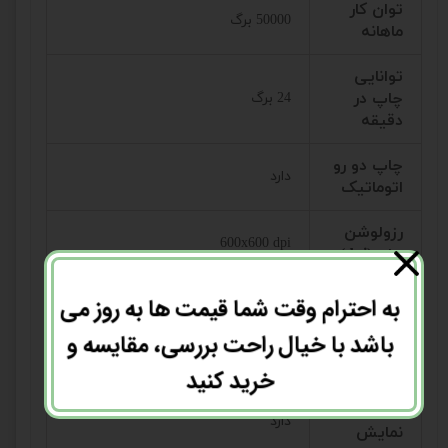
توان کار
50000 برگ
ماهانه
توانایی
چاپ در
24 برگ
دقیقه
چاپ دو رو
دارد
اتوماتیک
رزولوشن
600x600 dpi
چاپ(dpi)
قابلیت
به احترام وقت شما قیمت ها به روز می
تغذیه
دارد
باشد با خیال راحت بررسی، مقایسه و
خودکار
(ADF)
خرید کنید
صفحه
دارد
نمایش