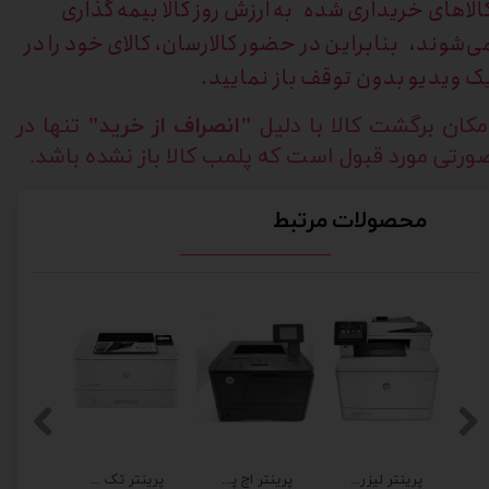
الاهای خریداری
شده به ارزش روز کالا بیمه گذاری
ی‌شوند، بنابراین در حضور کالارسان، کالای خود را در
ک ویدیو بدون توقف باز نمایید.
مکان برگشت کالا با دلیل
"انصراف از خرید"
تنها در
ورتی مورد قبول است که پلمب کالا باز نشده باشد.
محصولات مرتبط
پرینتر لیزری چندکاره HP LaserJet Pro MFP M426fdw
پرینتر اچ پی مدل M401dn تاچ برق 220ولت فابریک
پرینتر تک کاره لیزری اچ پی مدل HP 402dne استوک