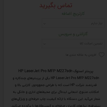
تماس بگیرید
کارتریج اضافه
نیاز ندارم
گارانتی و سرویس
تضمین اصالت کالا
افزودن به علاقه مندی ها
پرینتر استوک HP LaserJet Pro MFP M227sdn
HP LaserJet Pro MFP M227sdn یکی از پرینترهای چندکاره و
قدرتمند شرکت HP است که با طراحی جمع‌وجور، کارایی بالا و
امکانات متنوع، انتخابی ایده‌آل برای محیط‌های اداری و خانگی به
شمار می‌آید. این دستگاه با ارائه کیفیت چاپ حرفه‌ای و ویژگی‌های
پیشرفته، نیازهای کاربران حرفه‌ای و کسب‌وکارها را برآورده می‌کند.