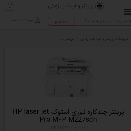
پرینتر و لپ تاپ زمانی
۰
حساب کاربری من
ورود
/
ثبت نام
جستجو
تغییر گذر واژه
سفارشات
فروشگاه پرینتر و لپ تاپ زمانی
پرینتر
پرینتر چندکاره لیزری استوک HP laser jet Pro MFP M227sdn
خروج از حساب کاربری
پرینتر چندکاره لیزری استوک HP laser jet
Pro MFP M227sdn
کد کالا: HP M227sdn