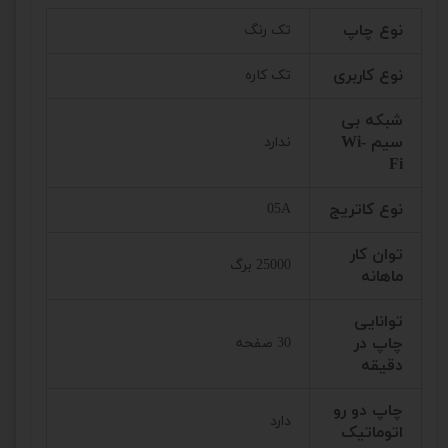
نوع چاپ
تک رنگ
نوع کاربری
تک کاره
شبکه بی
سیم Wi-
ندارد
Fi
نوع کاتریج
05A
توان کار
25000 برگ
ماهانه
توانایی
چاپ در
30 صفحه
دقیقه
چاپ دو رو
دارد
اتوماتیک