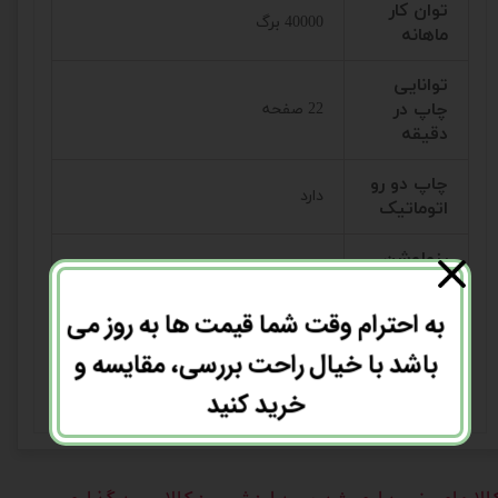
توان کار
40000 برگ
ماهانه
توانایی
چاپ در
22 صفحه
دقیقه
چاپ دو رو
دارد
اتوماتیک
رزولوشن
1200x1200 dpi
چاپ(dpi)
به احترام وقت شما قیمت ها به روز می
وضعیت
استوک اروپا
باشد با خیال راحت بررسی، مقایسه و
برق ورودی
220 ولت فابریک
خرید کنید