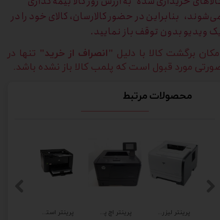
الاهای خریداری
شده به ارزش روز کالا بیمه گذاری
ی‌شوند، بنابراین در حضور کالارسان، کالای خود را در
ک ویدیو بدون توقف باز نمایید.
مکان برگشت کالا با دلیل
"انصراف از خرید"
تنها در
ورتی مورد قبول است که پلمب کالا باز نشده باشد.
محصولات مرتبط
پرینتر لیزری اچ پی HP LaserJet P2035 پارالل
پرینتر اچ پی مدل M401dn تاچ برق 220ولت فابریک
پرینتر استوک لیزری اچ پی HP Pro P1606dn برق 220 فابریک با ضمانت