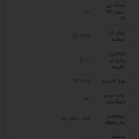
شبکه بی
سیم Wi-
دارد
Fi
توان کار
50000 برگ
ماهانه
توانایی
چاپ در
27 برگ
دقیقه
نوع کاتریج
HP 416A
چاپ دو رو
دارد
اتوماتیک
رزولوشن
3600 * 3600 dpi
چاپ(dpi)
صفحه