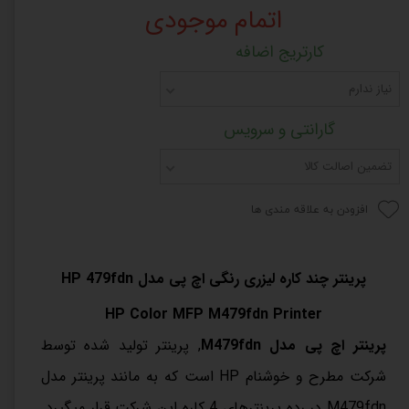
اتمام موجودی
کارتریج اضافه
نیاز ندارم
گارانتی و سرویس
تضمین اصالت کالا
افزودن به علاقه مندی ها
پرینتر چند کاره لیزری رنگی اچ پی مدل HP 479fdn
HP Color MFP M479fdn Printer
پرینتر اچ پی مدل M479fdn
, پرینتر تولید شده توسط
شرکت مطرح و خوشنام HP است که به مانند
پرینتر مدل
M479fdn
در رده پرینترهای 4 کاره این شرکت قرار میگیرد.