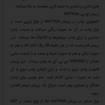
های اداری و تجاری با حجم کاری متوسط به بالا میباشد.
پرینتر اچ پی M479fdn
تکنولوژی چاپ در
پرینتر M477fdn
از نوع لیزری است و
نوع چاپ در آن به صورت رنگی میباشد و سرعت چاپ
مناسبی را برای چاپ بروشورها و کاتالوگ ها میباشد. این
پرینتر قادر است که در هر دقیقه 28 برگ کاغذ a4 را هم به
صورت رنگی و هم به صورت سیاه و سفید و با کیفیت چاپی
معادل با 600*600 دی پی آی به چاپ برساند. این پرینتر
قابلیت چاپ دورو را ندارد و برای گرفتن چاپ دورو با آن
باید به صورت دستی اقدام کنید. هم چنین برای چاپ
اشکال و تصاویر بهتر است سراغ یک پرینتر جوهر افشان
بروید.
نوع اسکنر در
پرینتر hp m479fdn
از نوع تخت و ADF