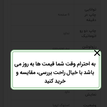
توانایی
چاپ در
6 صفحه
دقیقه
چاپ دو رو
ندارد
اتوماتیک
رزولوشن
600x600 dpi
چاپ(dpi)
به احترام وقت شما قیمت ها به روز می
قابلیت
تغذیه
باشد با خیال راحت بررسی، مقایسه و
ندارد
خودکار
(ADF)
خرید کنید
صفحه
دارد
نمایش
وضعیت
استوک اروپا