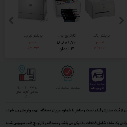
پرینتر رنگی کانن LBP5050
کارتریج پرینتر لیزری رنگی اچ پی HP M277dw
پرینتر لیزرجت HP55040dw
اتمام
۱۸,۸۸۹,۷۰
اتمام
۴۵,۰۶
موجودی
موجودی
۳ تومان
۹ تومان
پرداخت از طریق
ضمانت اصالت کالا
تمامی کارت های
بانکی
 از ثبت سفارش فیلم تست و ظاهر با شماره سریال دستگاه تهیه و ارسال می شود.
رانتی یک ماهه شامل قطعات مکانیکی می باشد و دستگاه و کارتریج کاملا سرویس شده