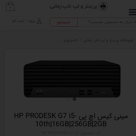
پرینتر و لپ تاپ زمانی
۰
حساب کاربری من
ورود
/
ثبت نام
جستجو
تغییر گذر واژه
سفارشات
فروشگاه پرینتر و لپ تاپ زمانی
کامپیوتر
مینی کیس اچ پی HP PRODESK G7 i5-10th|16GB|256GB|2GB
خروج از حساب کاربری
مینی کیس اچ پی HP PRODESK G7 i5-
10th|16GB|256GB|2GB
کد محصول: HP PRODESK G7 i5