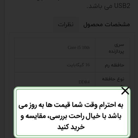
USB2 می باشد.
مشخصات محصول
نظرات
سری
Core i5 10th
پردازنده
حافظه رم
16 گیگابایت
نوع حافظه
DDR4
رم
ظرفیت
به احترام وقت شما قیمت ها به روز می
هارد
256GB
دیسک
باشد با خیال راحت بررسی، مقایسه و
خرید کنید
مدل کارت
AMD 5450 2GB
گرافیک