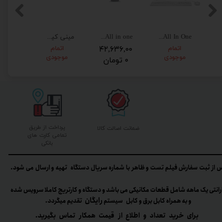
All آل این وان آی مک مدل A1418
All In One اچ پی 22 اینچی مدل HP 200 G4 W3C
All in one آل این وان ای مک مدل A1418
مینی کیس اچ پی HP PRODESK G7 i5-10th|16GB|256GB|2GB
اتمام
۴۲,۶۳۶,۰۰
اتمام
موجودی
موجودی
۰ تومان
پرداخت از طریق
ضمانت اصالت کالا
تمامی کارت های
بانکی
 از ثبت سفارش فیلم تست و ظاهر با شماره سریال دستگاه تهیه و ارسال می شود.
رانتی یک ماهه شامل قطعات مکانیکی می باشد و دستگاه و کارتریج کاملا سرویس شده
رایگان
و به همراه کابل برق و کابل سیستم
تقدیم میگردد.​​​​​​​
برای خرید تعداد و اطلاع از قیمت همکار تماس بگیرید.