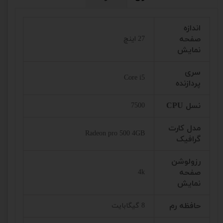
اندازه
صفحه
27 اینچ
نمایش
سری
Core i5
پردازنده
نسل CPU
7500
مدل کارت
Radeon pro 500 4GB
گرافیک
رزولوشن
صفحه
4k
نمایش
حافظه رم
8 گیگابایت