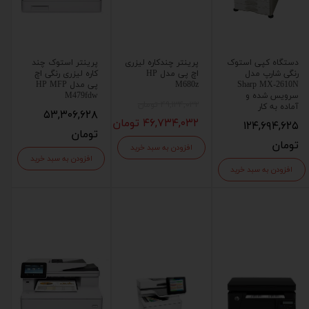
دستگاه کپی استوک
پرینتر چندکاره لیزری
پرینتر استوک چند
رنگی شارپ مدل
اچ پی مدل HP
کاره لیزری رنگی اچ
Sharp MX-2610N
M680z
پی مدل HP MFP
سرویس شده و
M479fdw
۴۹,۱۳۴,۰۳۲ تومان
آماده به کار
۵۳,۳۰۶,۶۲۸
۴۶,۷۳۴,۰۳۲ تومان
۱۲۴,۶۹۴,۶۲۵
تومان
تومان
افزودن به سبد خرید
افزودن به سبد خرید
افزودن به سبد خرید