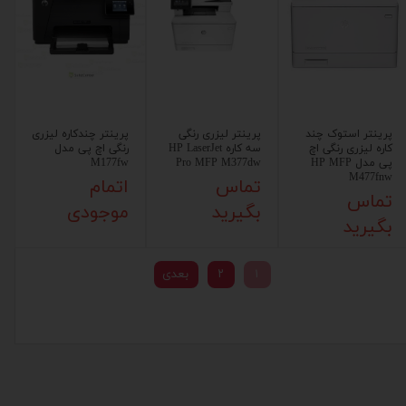
پرینتر استوک چند
پرینتر لیزری رنگی
پرینتر چندکاره لیزری
کاره لیزری رنگی اچ
سه کاره HP LaserJet
رنگی اچ پی مدل
پی مدل HP MFP
Pro MFP M377dw
M177fw
M477fnw
تماس
اتمام
تماس
بگیرید
موجودی
بگیرید
۱
۲
بعدی