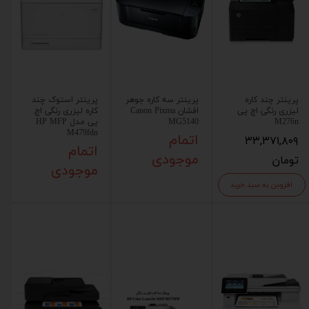
پرینتر چند کاره
پرینتر سه کاره جوهر
پرینتر استوک چند
لیزری رنگی اچ پی
افشان Canon Pixma
کاره لیزری رنگی اچ
M276n
MG5140
پی مدل HP MFP
M479fdn
۳۳,۳۷۱,۸۰۹
اتمام
اتمام
تومان
موجودی
موجودی
افزودن به سبد خرید