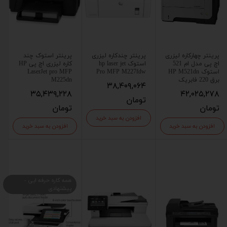
پرینتر چهارکاره لیزری
پرینتر چندکاره لیزری
پرینتر استوک چند
اچ پی مدل ام 521
استوک hp laser jet
کاره لیزری اچ پی HP
استوک HP M521dn
Pro MFP M227fdw
LaserJet pro MFP
برق 220 فابریک
M225dn
۳۸,۴۰۹,۰۶۴
۳۵,۴۳۹,۲۲۸
۴۲,۰۲۵,۲۷۸
تومان
تومان
تومان
افزودن به سبد خرید
افزودن به سبد خرید
افزودن به سبد خرید
همه کاره حرفه ایی -
پیشنهادی