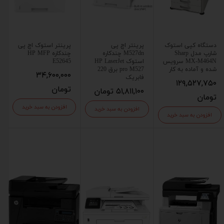
دستگاه کپی استوک
پرینتر اچ پی
پرینتر استوک اچ پی
شارپ مدل Sharp
M527dn چندکاره
چندکاره HP MFP
MX-M464N سرویس
استوک HP LaserJet
E52645
شده و آماده به کار
pro M527 برق 220
۳۴,۶۰۰,۰۰۰
فابریک
۱۲۹,۵۲۷,۷۵۰
تومان
۵۱,۸۱۱,۱۰۰ تومان
تومان
افزودن به سبد خرید
افزودن به سبد خرید
افزودن به سبد خرید