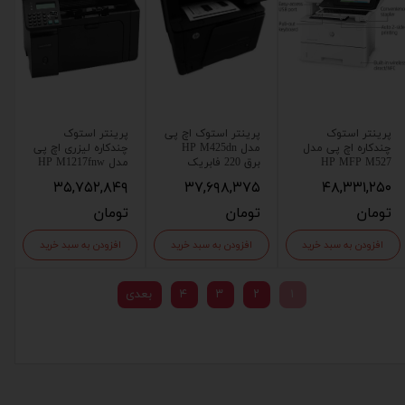
پرینتر استوک
پرینتر استوک اچ پی
پرینتر استوک
چندکاره اچ پی مدل
مدل HP M425dn
چندکاره لیزری اچ پی
HP MFP M527
برق 220 فابریک
مدل HP M1217fnw
۳۵,۷۵۲,۸۴۹
۳۷,۶۹۸,۳۷۵
۴۸,۳۳۱,۲۵۰
تومان
تومان
تومان
افزودن به سبد خرید
افزودن به سبد خرید
افزودن به سبد خرید
۱
۲
۳
۴
بعدی