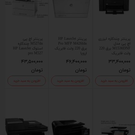
پرینتر چندکاره لیزری
پرینتر HP LaserJet
پرینتر اچ پی
اچ پی مدل
Pro MFP M426fdn
M527dn چندکاره
M1536DNF برق 220
برق 220 ولت فابریک
استوک HP LaserJet
ولت فابریک
اروپا
pro M527
۴۳,۵۰۰,۰۰۰
۴۶,۴۰۰,۰۰۰
۳۳,۴۰۰,۰۰۰
تومان
تومان
تومان
افزودن به سبد خرید
افزودن به سبد خرید
افزودن به سبد خرید