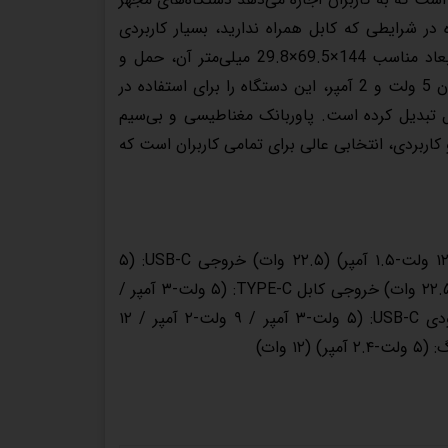
ه در شرایطی که کابل همراه ندارید، بسیار کاربردی
است. بدنه این پاوربانک از مواد باکیفیت و مقاوم ساخته شده است و ابعاد مناسب 144×69.5×29.8 میلی‌متر آن، حمل و
نگهداری آسان را تضمین می‌کند. همچنین، وجود خطوط خروجی نور با توان 5 ولت و 2 آمپر، این دستگاه را برای استفاده در
ل تبدیل کرده است. پاوربانک مغناطیسی و بی‌سیم
حی زیبا و کاربردی، انتخابی عالی برای تمامی کاربران است که
خروجی USB-A: (۵ ولت-۳ آمپر / ۹ ولت-۲ آمپر / ۱۰ ولت-۲.۲۵ آمپر / ۱۲ ولت-۱.۵ آمپر) (۲۲.۵ وات) خروجی USB-C: (۵
ولت-۳ آمپر / ۹ ولت-۲.۲۲ آمپر / ۱۰ ولت-۲.۲۵ آمپر / ۱۲ ولت-۱.۶۷ آمپر) (۲۲.۵ وات) خروجی کابل TYPE-C: (۵ ولت-۳ آمپر /
۹ ولت-۲.۲۲ آمپر / ۱۰ ولت-۲.۲۵ آمپر / ۱۲ ولت-۱.۶۷ آمپر) (۱۸ وات) ورودی USB-C: (۵ ولت-۳ آمپر / ۹ ولت-۲ آمپر / ۱۲