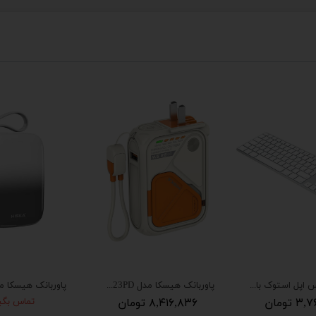
All in one آل این وان آی مک مدل A1418
All in one آل این وان ای مک مدل A1418
وجودی
۴۱,۸۰۰,۰۰۰ تومان
تماس بگیرید