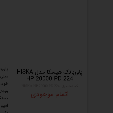
پاوربانک هیسکا مدل HISKA
میلی‌
HP 20000 PD 224
کد محصول: HISKA HP 20000 PD 224
اتمام موجودی
آمپر،
یکی ا