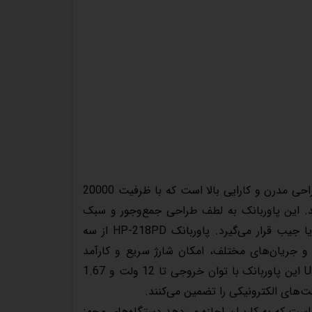
پاوربانک مغناطیسی و بی‌سیم هیسکا مدل HP-218PD یک محصول با طراحی مدرن و کارایی بالا است که با ظرفیت 20000
‌کند. این پاوربانک به لطف طراحی جمع‌وجور و سبک
خود، برای استفاده روزانه و سفر بسیار مناسب است و به‌راحتی در کیف یا جیب قرار می‌گیرد. پاوربانک HP-218PD از سه
 USB بهره می‌برد که با ولتاژ و جریان‌های مختلف، امکان شارژ سریع و کارآمد
دستگاه‌های مختلف را فراهم می‌کند. همچنین، خروجی‌های Type-C و USB این پاوربانک با توان خروجی تا 12 ولت و 1.67
ت‌های الکترونیکی را تضمین می‌کنند.
است که به کاربران اجازه می‌دهد دستگاه‌های مجهز