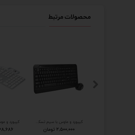
محصولات مرتبط
پرینتر تک کاره لیزری اچ پی مدل HP 402dn برق 220 فابریک و مهلت تست
۲۶,۰۹۸,۸۷۵ تومان
اتمام م