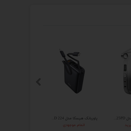
پرینتر چندکاره لیزری رنگی اچ پی مدل 277dw پرو برق ۲۲۰ فابریک LaserJet Pro MFP M277dw
کیبورد و ماوس با سیم تسکو مدل TKM 8056
۲,۵۰۰,۰۰۰ تومان
۳,۷۶۸,۶۸۶ تومان