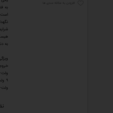
افزودن به علاقه مندی ها
به فن
شرایط
به دن
ویژگی
ولت-۱.۵ آمپر) (۱۸ وات) ورودی کابل USB-C: (۱۸ وات) خروجی کابل لایتنینگ: (۵ ولت-۲.۴ آمپر) (۱۲
نظ